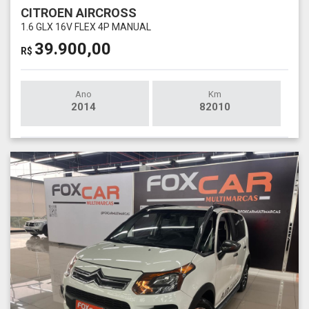
CITROEN AIRCROSS
1.6 GLX 16V FLEX 4P MANUAL
39.900,00
R$
Ano
Km
2014
82010