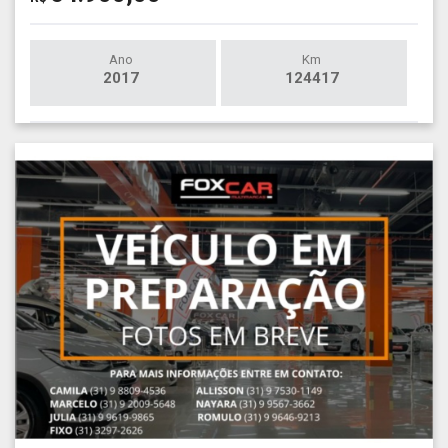
Ano
Km
2017
124417