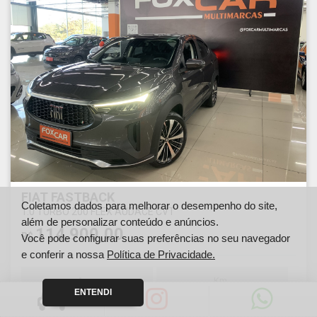
FIAT FASTBACK
Coletamos dados para melhorar o desempenho do site,
1.0 TURBO 200 FLEX AUDACE CVT
além de personalizar conteúdo e anúncios.
114.900,00
R$
Você pode configurar suas preferências no seu navegador
e conferir a nossa
Política de Privacidade.
Ano
Km
ENTENDI
2023
15102