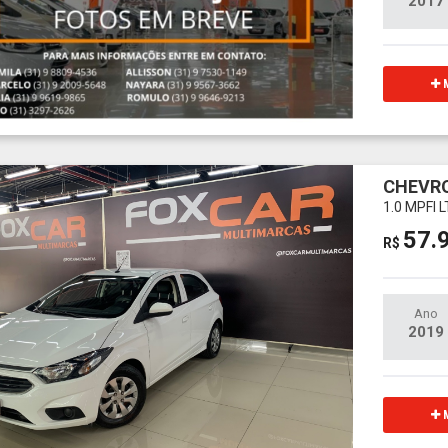
2017
M
CHEVRO
1.0 MPFI 
57.
R$
Ano
2019
M