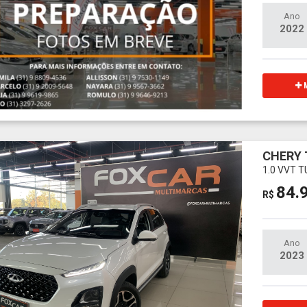
Ano
2022
M
CHERY 
1.0 VVT 
84.
R$
Ano
2023