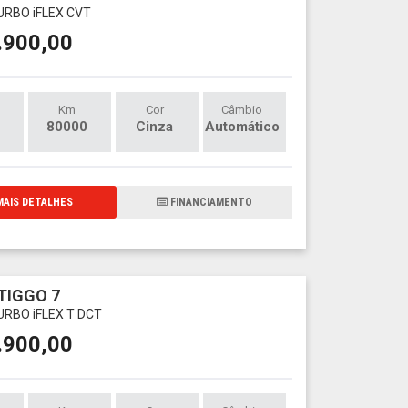
URBO iFLEX CVT
.900,00
Km
Cor
Câmbio
80000
Cinza
Automático
AIS DETALHES
FINANCIAMENTO
TIGGO 7
URBO iFLEX T DCT
.900,00