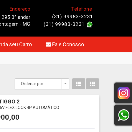
Endereço
Telefone
(31) 99983-3231
1295 3º andar
 Contagem - MG
(31) 99983-3231
da seu Carro
Fale Conosco
Ordenar por
Toggle Dropdown
TIGGO 2
 16V FLEX LOOK 4P AUTOMÁTICO
900,00