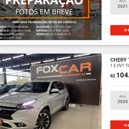
Ano
2021
M
CHERY 
1.5 VVT T
104
R$
Ano
2020
M