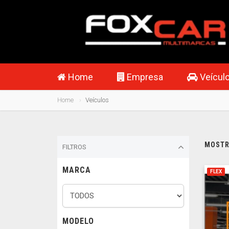
Home
Empresa
Veícul
Home
Veículos
MOSTRA
FILTROS
MARCA
FLEX
MODELO