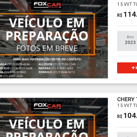
1.5 VVT T
114
R$
Ano
2023
M
CHERY 
1.5 VVT T
104
R$