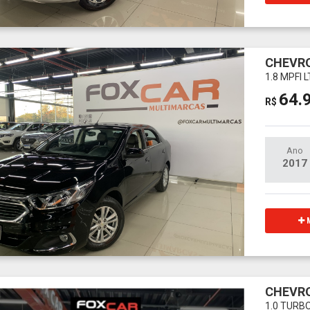
CHEVR
1.8 MPFI 
64.
R$
Ano
2017
M
CHEVRO
1.0 TURB