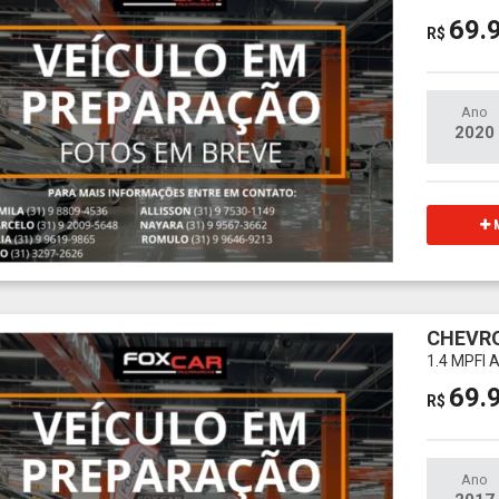
69.
R$
Ano
2020
M
CHEVRO
1.4 MPFI 
69.
R$
Ano