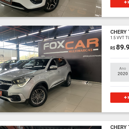
M
CHERY 
1.5 VVT T
89.
R$
Ano
2020
M
CHERY 