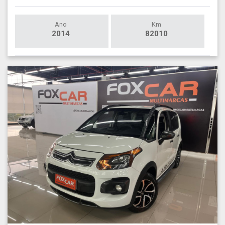
Ano
Km
2014
82010