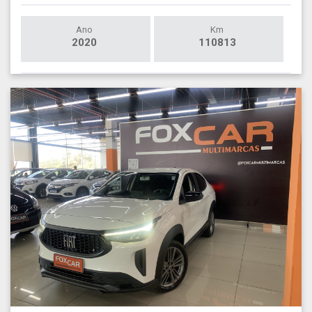
Ano
Km
2020
110813