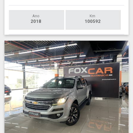
Ano
Km
2018
100592