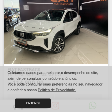
FIAT FASTBACK
Coletamos dados para melhorar o desempenho do site,
1.0 TURBO 200 FLEX AUDACE CVT
além de personalizar conteúdo e anúncios.
114.900,00
R$
Você pode configurar suas preferências no seu navegador
e conferir a nossa
Política de Privacidade.
Ano
Km
ENTENDI
2024
23618