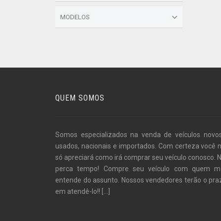
MODELOS
QUEM SOMOS
Somos especializados na venda de veículos novo
usados, nacionais e importados. Com certeza você 
só apreciará como irá comprar seu veículo conosco. 
perca tempo! Compre seu veículo com quem m
entende do assunto. Nossos vendedores terão o pra
em atendê-lo!!
[...]