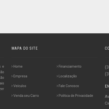
MAPA DO SITE
C
s e
Home
Financiamento
(
não
(
Empresa
Localização
Não
ais
Veículos
Fale Conosco
E
zer
Venda seu Carro
Politica de Privacidade
Av
Ci