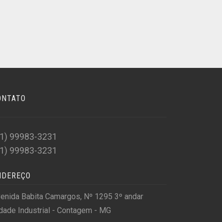
ONTATO
31) 99983-3231
31) 99983-3231
NDEREÇO
enida Babita Camargos, Nº 1295 3º andar
dade Industrial - Contagem - MG