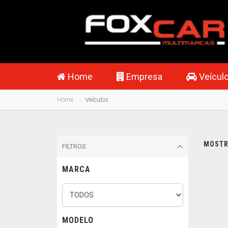
Home
Empresa
Veícul
Home
Veículos
MOSTRA
FILTROS
MARCA
MODELO